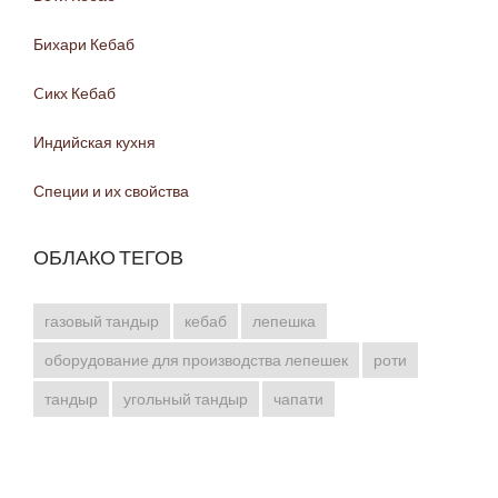
Бихари Кебаб
Cикх Кебаб
Индийская кухня
Специи и их свойства
ОБЛАКО ТЕГОВ
газовый тандыр
кебаб
лепешка
оборудование для производства лепешек
роти
тандыр
угольный тандыр
чапати