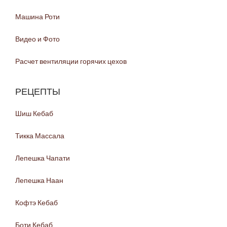
Машина Роти
Видео и Фото
Расчет вентиляции горячих цехов
РЕЦЕПТЫ
Шиш Кебаб
Тикка Массала
Лепешка Чапати
Лепешка Наан
Кофтэ Кебаб
Боти Кебаб