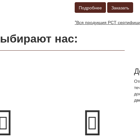
Подробнее
Заказать
*Вся продукция РСТ сертифиц
выбирают нас:
Д
От
те
до
дв