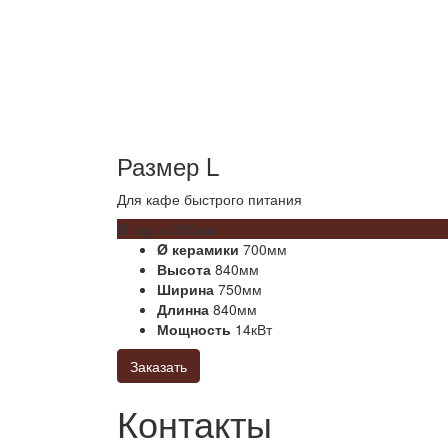
Размер L
Для кафе быстрого питания
Ø горла 350мм
Ø керамики
700мм
Высота
840мм
Ширина
750мм
Длинна
840мм
Мощность
14кВт
Заказать
Контакты