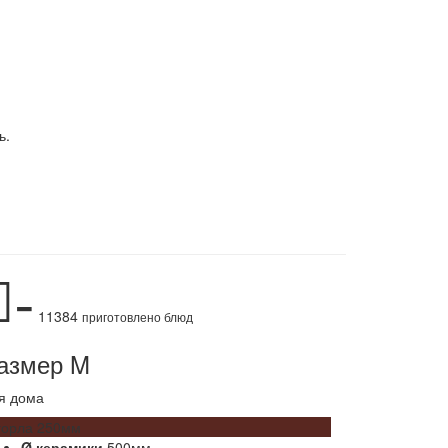
ь.
-
11384
приготовлено блюд
азмер M
я дома
горла 250мм
Ø керамики
500мм