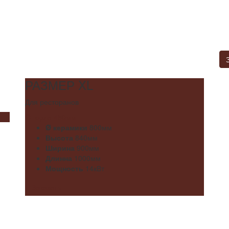
РАЗМЕР XL
Для ресторанов
Ø горла 450мм
Ø керамики
800мм
Высота
840мм
Ширина
900мм
Длинна
1000мм
Мощность
14кВт
Заказать