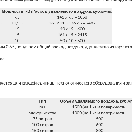
Мощность, кВт
Расход удаляемого воздуха, куб.м/час
7,5
141 х 7,5 = 1058
)
11,5 5
161 х 11,5 126 х 5 = 2482
15
40 х 15 = 600
я
15
161 х 15 = 2415
10
50 х 10 = 500
0,65, получаем общий расход воздуха, удаляемого из горячего
час
ляется для каждой единицы технологического оборудования и за
Тип
Объем удаляемого воздуха, куб.м
газ
1500 (на 1 кв.м поверхности)
электричество
1000 (на 1 кв.м поверхности)
75 литров
500
100 литров
600
150 литров
800