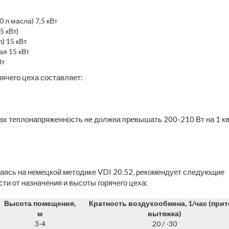
 л масла) 7,5 кВт
5 кВт)
) 15 кВт
я 15 кВт
Вт
рячего цеха составляет:
хах теплонапряженность не должна превышать 200-210 Вт на 1 кв
ваясь на немецкой методике VDI 20.52, рекомендует следующие
ти от назначения и высоты горячего цеха:
Высота помещения,
Кратность воздухообмена, 1/час (прито
м
вытяжка)
3-4
20 / -30