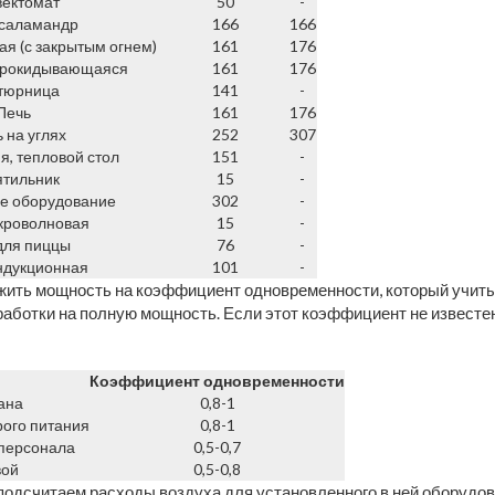
вектомат
50
-
 саламандр
166
166
я (с закрытым огнем)
161
176
прокидывающаяся
161
176
тюрница
141
-
Печь
161
176
 на углях
252
307
я, тепловой стол
151
-
ятильник
15
-
е оборудование
302
-
кроволновая
15
-
для пиццы
76
-
ндукционная
101
-
жить мощность на коэффициент одновременности, который учит
аботки на полную мощность. Если этот коэффициент не известен
Коэффициент одновременности
ана
0,8-1
рого питания
0,8-1
 персонала
0,5-0,7
вой
0,5-0,8
подсчитаем расходы воздуха для установленного в ней оборудов