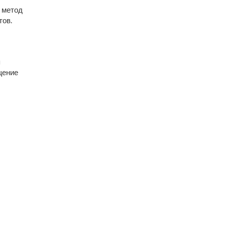
т метод
тов.
я
щение