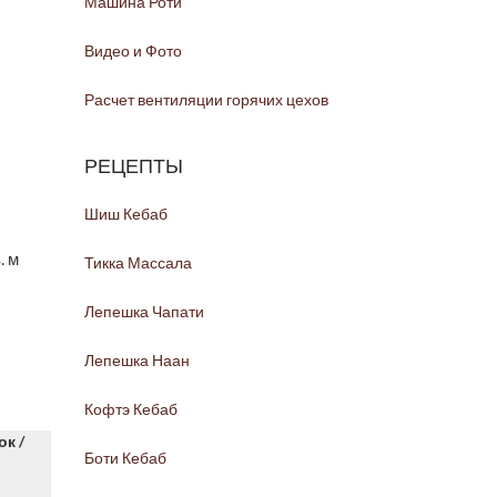
Машина Роти
Видео и Фото
Расчет вентиляции горячих цехов
РЕЦЕПТЫ
Шиш Кебаб
. м
Тикка Массала
Лепешка Чапати
Лепешка Наан
Кофтэ Кебаб
к /
Боти Кебаб