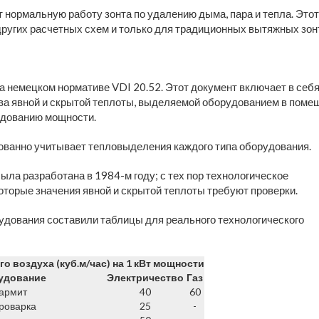
т нормальную работу зонта по удалению дыма, пара и тепла. Это
ругих расчетных схем и только для традиционных вытяжных зон
 немецком нормативе VDI 20.52. Этот документ включает в себ
ва явной и скрытой теплоты, выделяемой оборудованием в поме
удованию мощности.
нованно учитывает тепловыделения каждого типа оборудования.
была разработана в 1984-м году; с тех пор технологическое
оторые значения явной и скрытой теплоты требуют проверки.
удования составили таблицы для реального технологического
о воздуха (куб.м/час) на 1 кВт мощности
удование
Электричество
Газ
армит
40
60
роварка
25
-