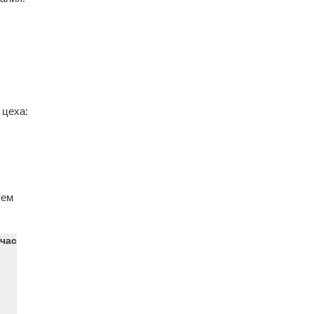
 цеха:
тем
/час