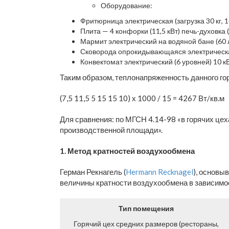
Оборудование:
Фритюрница электрическая (загрузка 30 кг, 10
Плита — 4 конфорки (11,5 кВт) печь-духовка (
Мармит электрический на водяной бане (60 л
Сковорода опрокидывающаяся электрическа
Конвектомат электрический (6 уровней) 10 к
Таким образом, теплонапряженность данного го
(7,5 11,5 5 15 15 10) х 1000 / 15 = 4267 Вт/кв.м
Для сравнения: по МГСН 4.14-98 «в горячих це
производственной площади».
1. Метод кратностей воздухообмена
Герман Рекнагель (
Hermann Recknagel
), основы
величины кратности воздухообмена в зависимос
Тип помещения
Горячий цех средних размеров (рестораны,