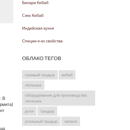
Бихари Кебаб
Cикх Кебаб
Индийская кухня
Специи и их свойства
ОБЛАКО ТЕГОВ
газовый тандыр
кебаб
лепешка
оборудование для производства
. В
лепешек
армита)
онт
роти
тандыр
угольный тандыр
чапати
над