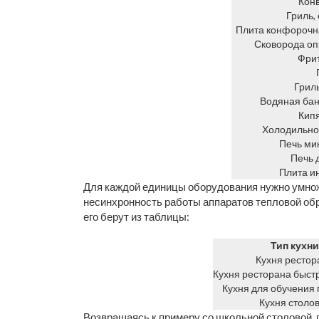
Кон
Гриль,
Плита конфорочна
Сковорода о
Фри
Гриль
Водяная бан
Кип
Холодильно
Печь ми
Печь 
Плита и
Для каждой единицы оборудования нужно умно
несинхронность работы аппаратов тепловой обр
его берут из таблицы:
Тип кухни
Кухня рестор
Кухня ресторана быст
Кухня для обучения
Кухня столо
Возвращаясь к примеру со школьной столовой, 