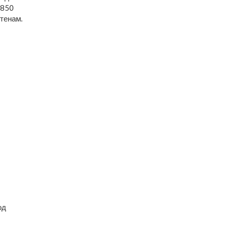
 850
тенам.
од